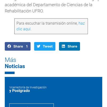
académica del Departamento de Ciencias de la
Rehabilitación UFRO.
Para escuchar la transmisión online,
haz
clic aquí
.
Share 1
Tweet
Share
Más
Noticias
Vicerrectoría de Investigación
y Postgrado