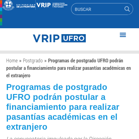
Home
»
Postgrado
»
Programas de postgrado UFRO podrán
postular a financiamiento para realizar pasantías académicas en
el extranjero
Programas de postgrado
UFRO podrán postular a
financiamiento para realizar
pasantías académicas en el
extranjero
La convocatoria impulsada por la Dirección